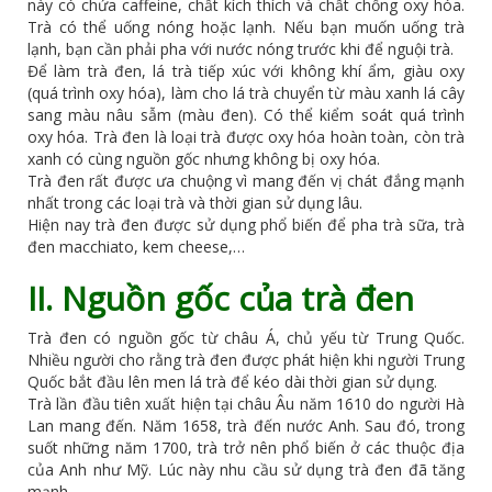
này có chứa caffeine, chất kích thích và chất chống oxy hóa.
Trà có thể uống nóng hoặc lạnh. Nếu bạn muốn uống trà
lạnh, bạn cần phải pha với nước nóng trước khi để nguội trà.
Để làm trà đen, lá trà tiếp xúc với không khí ẩm, giàu oxy
(quá trình oxy hóa), làm cho lá trà chuyển từ màu xanh lá cây
sang màu nâu sẫm (màu đen). Có thể kiểm soát quá trình
oxy hóa. Trà đen là loại trà được oxy hóa hoàn toàn, còn trà
xanh có cùng nguồn gốc nhưng không bị oxy hóa.
Trà đen rất được ưa chuộng vì mang đến vị chát đắng mạnh
nhất trong các loại trà và thời gian sử dụng lâu.
Hiện nay trà đen được sử dụng phổ biến để pha trà sữa, trà
đen macchiato, kem cheese,…
II. Nguồn gốc của trà đen
Trà đen có nguồn gốc từ châu Á, chủ yếu từ Trung Quốc.
Nhiều người cho rằng trà đen được phát hiện khi người Trung
Quốc bắt đầu lên men lá trà để kéo dài thời gian sử dụng.
Trà lần đầu tiên xuất hiện tại châu Âu năm 1610 do người Hà
Lan mang đến. Năm 1658, trà đến nước Anh. Sau đó, trong
suốt những năm 1700, trà trở nên phổ biến ở các thuộc địa
của Anh như Mỹ. Lúc này nhu cầu sử dụng trà đen đã tăng
mạnh.